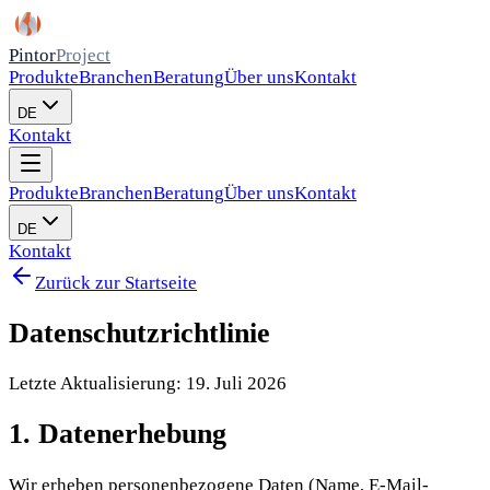
Pintor
Project
Produkte
Branchen
Beratung
Über uns
Kontakt
DE
Kontakt
Produkte
Branchen
Beratung
Über uns
Kontakt
DE
Kontakt
Zurück zur Startseite
Datenschutzrichtlinie
Letzte Aktualisierung: 19. Juli 2026
1. Datenerhebung
Wir erheben personenbezogene Daten (Name, E-Mail-