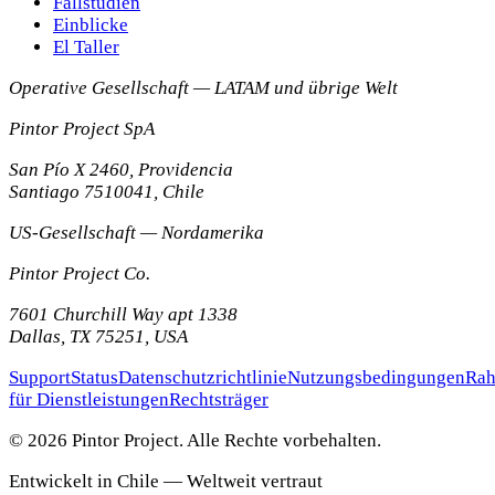
Fallstudien
Einblicke
El Taller
Operative Gesellschaft — LATAM und übrige Welt
Pintor Project SpA
San Pío X 2460, Providencia
Santiago
7510041
,
Chile
US-Gesellschaft — Nordamerika
Pintor Project Co.
7601 Churchill Way apt 1338
Dallas
,
TX
75251
,
USA
Support
Status
Datenschutzrichtlinie
Nutzungsbedingungen
Rah
für Dienstleistungen
Rechtsträger
© 2026 Pintor Project. Alle Rechte vorbehalten.
Entwickelt in Chile — Weltweit vertraut