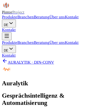
Pintor
Project
Produkte
Branchen
Beratung
Über uns
Kontakt
DE
Kontakt
Produkte
Branchen
Beratung
Über uns
Kontakt
DE
Kontakt
AURALYTIK · DIN-CONV
Auralytik
Gesprächsintelligenz &
Automatisierung