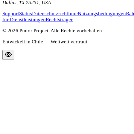
Dallas
,
TX
75251
,
USA
Support
Status
Datenschutzrichtlinie
Nutzungsbedingungen
Rah
für Dienstleistungen
Rechtsträger
© 2026 Pintor Project. Alle Rechte vorbehalten.
Entwickelt in Chile — Weltweit vertraut