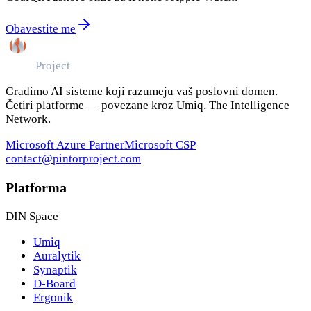
Obavestite me
Pintor
Project
Gradimo AI sisteme koji razumeju vaš poslovni domen.
Četiri platforme — povezane kroz Umiq, The Intelligence
Network.
Microsoft Azure Partner
Microsoft CSP
contact@pintorproject.com
Platforma
DIN Space
Umiq
Auralytik
Synaptik
D-Board
Ergonik