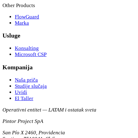
Other Products
FlowGuard
Marka
Usluge
Konsalting
Microsoft CSP
Kompanija
Naša priča
Studije slučaja
Uvidi
El Taller
Operativni entitet — LATAM i ostatak sveta
Pintor Project SpA
San Pío X 2460, Providencia