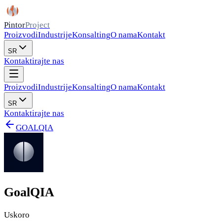
Pintor
Project
Proizvodi
Industrije
Konsalting
O nama
Kontakt
SR
Kontaktirajte nas
Proizvodi
Industrije
Konsalting
O nama
Kontakt
SR
Kontaktirajte nas
GOALQIA
GoalQIA
Uskoro