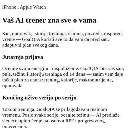
iPhone i Apple Watch
Vaš AI trener zna sve o vama
San, oporavak, istorija treninga, ishrana, povrede, raspored,
vreme — GoalQIA koristi sve to da vam da precizan,
adaptivni plan svakog dana.
Jutarnja prijava
Ocenite svoju energiju i raspoloženje. GoalQIA čita vaš san,
puls, težinu i istoriju treninga od 14 dana — zatim vam daje
tačan plan za danas: trening, kalorije, makronutrijente,
oporavak.
Koučing uživo seriju po seriju
Tokom treninga, GoalQIA se prilagođava u realnom
vremenu. Posle svake serije, ocenite težinu — AI predlaže
sledeće opterećenje na osnovu RPE i progresivnog
opterećenja.