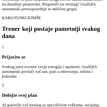
na današnje preporuke. Propustili ste trening? GoalQIA
automatski preraspoređuje tu mišićnu grupu.
KAKO FUNKCIONIŠE
Trener koji postaje pametniji svakog
dana
1
Prijavite se
Svakog jutra ocenite svoju energiju i upalnost. GoalQIA
automatski povlači vaš san, puls u mirovanju, težinu i
kalendar.
2
Dobijte svoj plan
AI generiše vaš trening sa specifičnim vežbama, serijama,