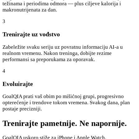
težinama i periodima odmora — plus ciljeve kalorija i
makronutrijenata za dan.
3
Trenirajte uz vođstvo
Zabeležite svaku seriju uz povratnu informaciju AI-a u
realnom vremenu. Nakon treninga, dobijte rezime
performansi sa preporukama za oporavak.
4
Evoluirajte
GoalQIA prati vaš obim po mišićnoj grupi, progresivno
opterećenje i trendove tokom vremena. Svakog dana, plan
postaje precizniji.
Trenirajte pametnije. Ne napornije.
GoalQIA uskoro stiže za iPhone i Apple Watch.