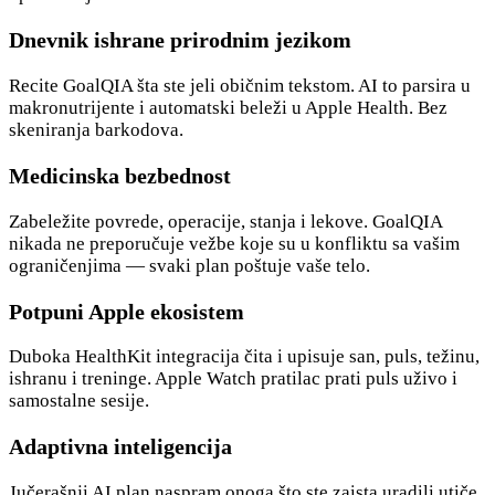
Dnevnik ishrane prirodnim jezikom
Recite GoalQIA šta ste jeli običnim tekstom. AI to parsira u
makronutrijente i automatski beleži u Apple Health. Bez
skeniranja barkodova.
Medicinska bezbednost
Zabeležite povrede, operacije, stanja i lekove. GoalQIA
nikada ne preporučuje vežbe koje su u konfliktu sa vašim
ograničenjima — svaki plan poštuje vaše telo.
Potpuni Apple ekosistem
Duboka HealthKit integracija čita i upisuje san, puls, težinu,
ishranu i treninge. Apple Watch pratilac prati puls uživo i
samostalne sesije.
Adaptivna inteligencija
Jučerašnji AI plan naspram onoga što ste zaista uradili utiče