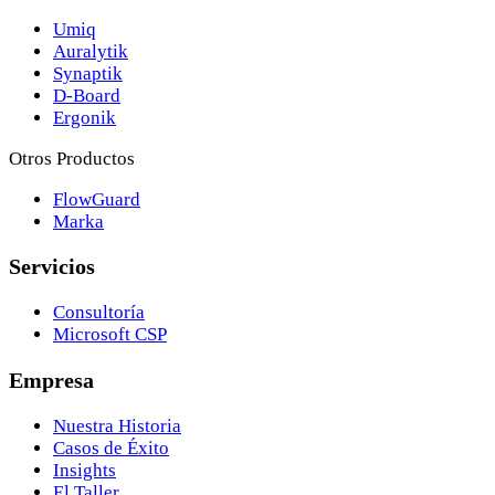
Umiq
Auralytik
Synaptik
D-Board
Ergonik
Otros Productos
FlowGuard
Marka
Servicios
Consultoría
Microsoft CSP
Empresa
Nuestra Historia
Casos de Éxito
Insights
El Taller