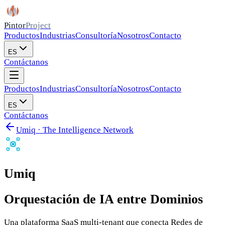
Pintor
Project
Productos
Industrias
Consultoría
Nosotros
Contacto
ES
Contáctanos
Productos
Industrias
Consultoría
Nosotros
Contacto
ES
Contáctanos
Umiq · The Intelligence Network
Umiq
Orquestación de IA entre Dominios
Una plataforma SaaS multi-tenant que conecta Redes de