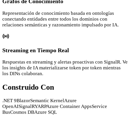
Grafos de Conocimiento
Representación de conocimiento basada en ontologías
conectando entidades entre todos los dominios con
relaciones semánticas y razonamiento impulsado por IA.
Streaming en Tiempo Real
Respuestas en streaming y alertas proactivas con SignalR. Ve
los insights de IA materializarse token por token mientras
los DINs colaboran.
Construido Con
.NET 9
Blazor
Semantic Kernel
Azure
OpenAI
SignalR
YARP
Azure Container Apps
Service
Bus
Cosmos DB
Azure SQL