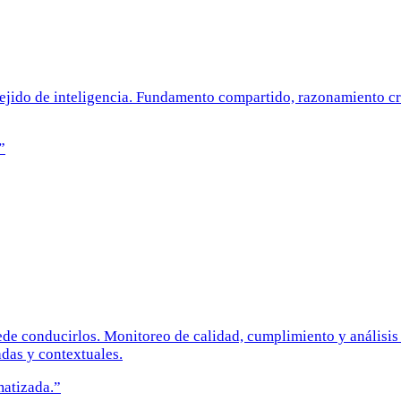
 tejido de inteligencia. Fundamento compartido, razonamiento 
”
e conducirlos. Monitoreo de calidad, cumplimiento y análisis 
das y contextuales.
matizada.
”