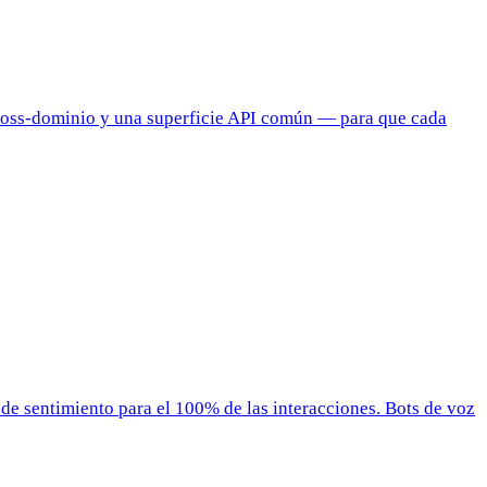
cross-dominio y una superficie API común — para que cada
de sentimiento para el 100% de las interacciones. Bots de voz