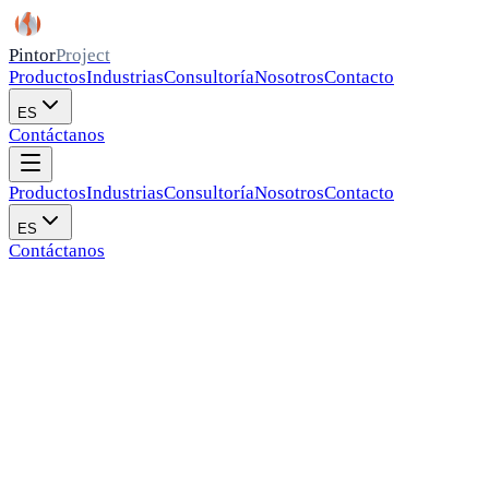
Pintor
Project
Productos
Industrias
Consultoría
Nosotros
Contacto
ES
Contáctanos
Productos
Industrias
Consultoría
Nosotros
Contacto
ES
Contáctanos