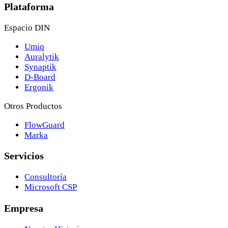
Plataforma
Espacio DIN
Umiq
Auralytik
Synaptik
D-Board
Ergonik
Otros Productos
FlowGuard
Marka
Servicios
Consultoría
Microsoft CSP
Empresa