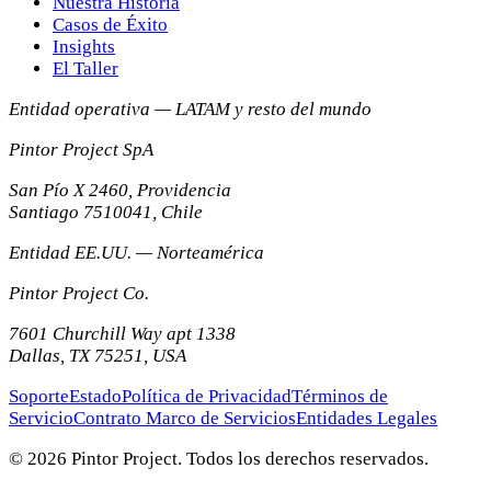
Nuestra Historia
Casos de Éxito
Insights
El Taller
Entidad operativa — LATAM y resto del mundo
Pintor Project SpA
San Pío X 2460, Providencia
Santiago
7510041
,
Chile
Entidad EE.UU. — Norteamérica
Pintor Project Co.
7601 Churchill Way apt 1338
Dallas
,
TX
75251
,
USA
Soporte
Estado
Política de Privacidad
Términos de
Servicio
Contrato Marco de Servicios
Entidades Legales
© 2026 Pintor Project. Todos los derechos reservados.