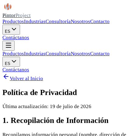
Pintor
Project
Productos
Industrias
Consultoría
Nosotros
Contacto
ES
Contáctanos
Productos
Industrias
Consultoría
Nosotros
Contacto
ES
Contáctanos
Volver al Inicio
Política de Privacidad
Última actualización: 19 de julio de 2026
1. Recopilación de Información
Recopilamos información personal (nombre, dirección de